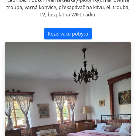
Lednice, indukční varná deska(4plotýnky), mikrovlnná
trouba, varná konvice, překapávač na kávu, el. trouba,
TV, bezplatná WIFI, rádio.
Rezervace pobytu